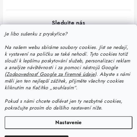
Je libo sušenku z pryskyřice?
Na našem webu sbíráme soubory cookies. Jíst se nedají,
Z
k vystavení na poličku se také nehodí. Tyto cookies totiž
á
slouží k lepšímu poskytování služeb, personalizaci reklam
p
a analýze návštěvnosti i za pomoci nástrojů Google
Informace pro vás
(
Zodpovednosť Google za firemné údaje
).
Abyste
s námi
ä
měli jen ten nejlepší zážitek, přijměte všechny cookies
t
Doprava a platba
kliknutím na tlačítko „souhlasím“.
Ako pracovať so živicou
i
Kontakty
Pokud
s námi chcete odlévat jen ty nezbytné cookies,
e
Začnite tvoriť so živicou: stiahnite si zadarmo e-book pre
Návody na výrobky zo živice
pokračujte prosím do dalšího nastavení níže.
Stav objednávky
začiatočníkov
Začnite tvoriť so živicou: stiahnite si zadarmo e-book pre
Facebook
Blog
Nastavenie
Ako dlho tvrdne živica a ako urýchliť tvrdnutie živice?
začiatočníkov
Prečo nakúpiť na Resin Studiu