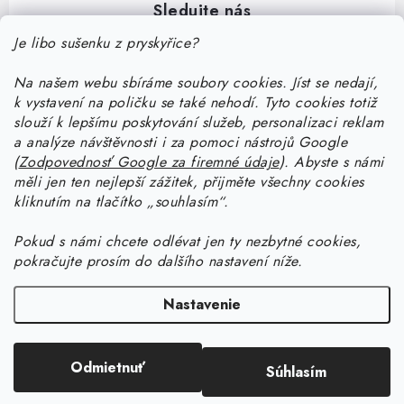
Je libo sušenku z pryskyřice?
Na našem webu sbíráme soubory cookies. Jíst se nedají,
Z
k vystavení na poličku se také nehodí. Tyto cookies totiž
á
slouží k lepšímu poskytování služeb, personalizaci reklam
p
a analýze návštěvnosti i za pomoci nástrojů Google
Informace pro vás
(
Zodpovednosť Google za firemné údaje
).
Abyste
s námi
ä
měli jen ten nejlepší zážitek, přijměte všechny cookies
t
Doprava a platba
kliknutím na tlačítko „souhlasím“.
Ako pracovať so živicou
i
Kontakty
Pokud
s námi chcete odlévat jen ty nezbytné cookies,
e
Začnite tvoriť so živicou: stiahnite si zadarmo e-book pre
Návody na výrobky zo živice
pokračujte prosím do dalšího nastavení níže.
Stav objednávky
začiatočníkov
Začnite tvoriť so živicou: stiahnite si zadarmo e-book pre
Facebook
Blog
Nastavenie
Ako dlho tvrdne živica a ako urýchliť tvrdnutie živice?
začiatočníkov
Prečo nakúpiť na Resin Studiu
Copyright 2026
Resin Studio
. Všetky práva vyhradené.
Upraviť nastavenie
Ako vybrať živicu — rádca na výber živice
Ako vyrobiť šperk z UV živice s krčeným efektom
Sledujte nás
Odmietnuť
Súhlasím
cookies
Vytvoril Shoptet Premium
Tabuľka s výpočtami hmotností živice
Všeobecné obchodné podmienky
Ako vyrobiť svietnik z epoxidovej živice