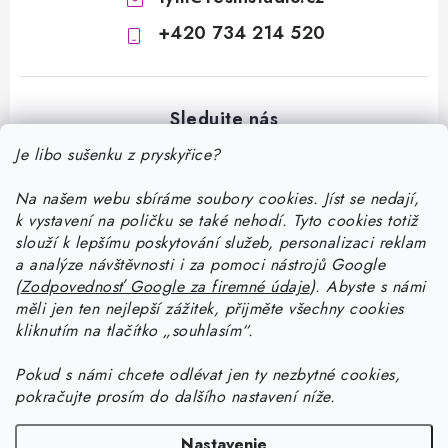
+420 734 214 520
Je libo sušenku z pryskyřice?
Na našem webu sbíráme soubory cookies. Jíst se nedají,
Z
k vystavení na poličku se také nehodí. Tyto cookies totiž
á
slouží k lepšímu poskytování služeb, personalizaci reklam
p
a analýze návštěvnosti i za pomoci nástrojů Google
Informace pro vás
(
Zodpovednosť Google za firemné údaje
).
Abyste
s námi
ä
měli jen ten nejlepší zážitek, přijměte všechny cookies
t
Doprava a platba
kliknutím na tlačítko „souhlasím“.
Ako pracovať so živicou
i
Kontakty
Pokud
s námi chcete odlévat jen ty nezbytné cookies,
e
Začnite tvoriť so živicou: stiahnite si zadarmo e-book pre
Návody na výrobky zo živice
pokračujte prosím do dalšího nastavení níže.
Stav objednávky
začiatočníkov
Začnite tvoriť so živicou: stiahnite si zadarmo e-book pre
Facebook
Blog
Nastavenie