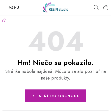
Prejsť
Hľad
na
obsah
Domov
KREATÍVNE SADY
ŽIVICA
PRÁŠKOVÉ HMOTY
DREVENÉ STAVEBNICE
Hm! Niečo sa pokazilo.
Stránka nebola nájdená.
Môžete sa ale pozrieť na
MYDLÁ
naše produkty.
SVIEČKY
SPÄŤ DO OBCHODU
OBRAZY PODĽA FOTKY