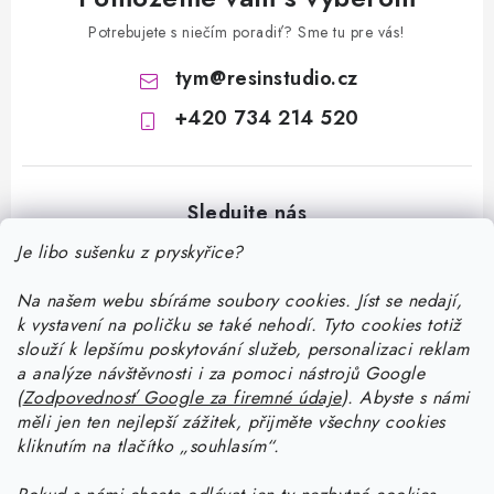
Potrebujete s niečím poradiť? Sme tu pre vás!
tym
@
resinstudio.cz
+420 734 214 520
Je libo sušenku z pryskyřice?
Na našem webu sbíráme soubory cookies. Jíst se nedají,
Z
k vystavení na poličku se také nehodí. Tyto cookies totiž
á
slouží k lepšímu poskytování služeb, personalizaci reklam
p
a analýze návštěvnosti i za pomoci nástrojů Google
Informace pro vás
(
Zodpovednosť Google za firemné údaje
).
Abyste
s námi
ä
měli jen ten nejlepší zážitek, přijměte všechny cookies
t
Doprava a platba
kliknutím na tlačítko „souhlasím“.
Ako pracovať so živicou
i
Kontakty
Začnite tvoriť so živicou: stiahnite si zadarmo e-book pre