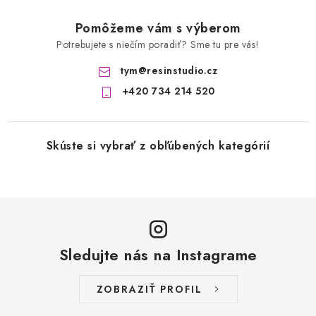
SQUISHY
Pomôžeme vám s výberom
DIAMANTOVÉ MAĽOVANIE
Potrebujete s niečím poradiť? Sme tu pre vás!
tym
@
resinstudio.cz
VÝPREDAJ
+420 734 214 520
VÝROBKY ZO ŽIVICE
Skúste si vybrať z obľúbených kategórií
DARČEKOVÉ POUKAZY
NOVINKY
BLOG
Sledujte nás na Instagrame
KONTAKTY
ZOBRAZIŤ PROFIL
Doprava a platba
Kontakty
Stav objednávky
Blog