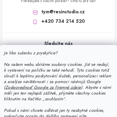
Potrebujete s niečím poradiť? Sme tu pre vás!
tym
@
resinstudio.cz
+420 734 214 520
Je libo sušenku z pryskyřice?
Na našem webu sbíráme soubory cookies. Jíst se nedají,
Z
k vystavení na poličku se také nehodí. Tyto cookies totiž
á
slouží k lepšímu poskytování služeb, personalizaci reklam
p
a analýze návštěvnosti i za pomoci nástrojů Google
Informace pro vás
(
Zodpovednosť Google za firemné údaje
).
Abyste
s námi
ä
měli jen ten nejlepší zážitek, přijměte všechny cookies
t
Doprava a platba
kliknutím na tlačítko „souhlasím“.
Ako pracovať so živicou
i
Kontakty
Pokud
s námi chcete odlévat jen ty nezbytné cookies,
e
Začnite tvoriť so živicou: stiahnite si zadarmo e-book pre
Návody na výrobky zo živice
pokračujte prosím do dalšího nastavení níže.
Stav objednávky
začiatočníkov