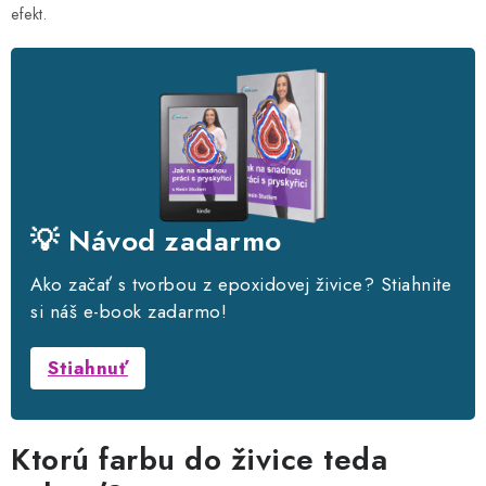
efekt.
💡 Návod zadarmo
Ako začať s tvorbou z epoxidovej živice? Stiahnite
si náš e-book zadarmo!
Stiahnuť
Ktorú farbu do živice teda