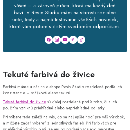
SQUISHY
vášeň – a zároveň práca, ktorá ma každý deň
baví. V Resin Studiu mám na starosti sociálne
DIAMANTOVÉ MAĽOVANIE
siete, texty a najmä testovanie všetkých noviniek,
ktoré vám potom s čistým svedomím odporúčam.
VÝPREDAJ
VÝROBKY ZO ŽIVICE
DARČEKOVÉ POUKAZY
Tekuté farbivá do živice
NOVINKY
Farbivá máme u nás na e-shope Resin Studio rozdelené podľa ich
BLOG
konzistencie – práškové alebo tekuté.
Tekuté farbivá do živice
sú ďalej rozdelené podľa toho, či s ich
KONTAKTY
použitím vzniknú priehľadné alebo nepriehľadné odliatky.
Pri výbere teda záleží na vás, čo sa najlepšie hodí pre váš výrobok,
Doprava a platba
Kontakty
Stav objednávky
Blog
a môžete začať vyberať z jednotlivých farieb. Pri farbivách pre
priehľadné výrobky platí, že ani po pridaní väčšieho množstva