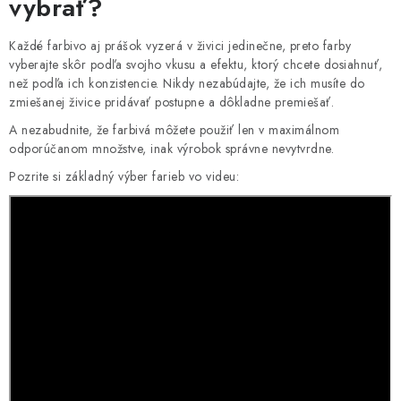
vybrať?
Každé farbivo aj prášok vyzerá v živici jedinečne, preto farby
vyberajte skôr podľa svojho vkusu a efektu, ktorý chcete dosiahnuť,
než podľa ich konzistencie. Nikdy nezabúdajte, že ich musíte do
zmiešanej živice pridávať postupne a dôkladne premiešať.
A nezabudnite, že farbivá môžete použiť len v maximálnom
odporúčanom množstve, inak výrobok správne nevytvrdne.
Pozrite si základný výber farieb vo videu: