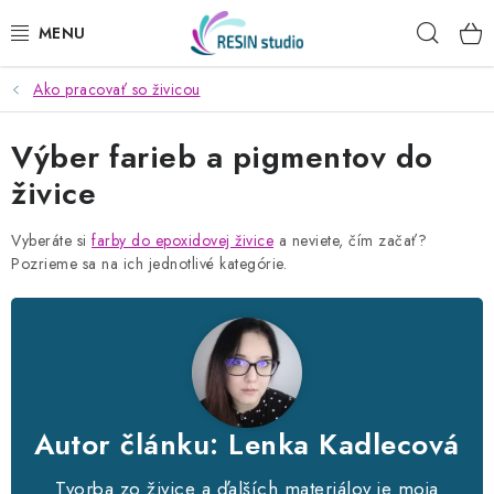
Prejsť
Hľad
na
obsah
Ako pracovať so živicou
KREATÍVNE SADY
Výber farieb a pigmentov do
ŽIVICA
živice
PRÁŠKOVÉ HMOTY
Vyberáte si
farby do epoxidovej živice
a neviete, čím začať?
Pozrieme sa na ich jednotlivé kategórie.
DREVENÉ STAVEBNICE
MYDLÁ
SVIEČKY
Autor článku: Lenka Kadlecová
OBRAZY PODĽA FOTKY
Tvorba zo živice a ďalších materiálov je moja