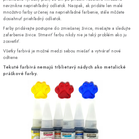
Prečo nakúpiť na Resin Studiu
Sledujte nás
nevznikne nepriehľadný odliatok. Naopak, ak pridáte len malé
Všeobecné obchodné podmienky
GDPR
Reklamační řád
množstvo farby určenej na nepriehľadné farbenie, stále môžete
dosiahnuť priehľadný odliatok.
Spolupracujte s nami
Najčastejšie otázky a odpovede
Farby pridávajte postupne do zmiešanej živice, miešajte a sledujte
Galéria
Hodnotenie obchodu
zafarbenie živice. Stmaviť farbu nikdy nie je taký problém ako ju
KARTY BEZPEČNOSTNÝCH ÚDAJOV
zosvetliť.
Pravidlá triedenia ponúk tovaru
Všetky farbivá je možné medzi sebou miešať a vytvárať nové
odtiene.
Pravidlá spracovania recenzií
Poučenie o súboroch cookies
Tekuté farbivá nemajú trblietavý nádych ako metalické
Voľné pracovné pozície (CZ)
práškové farby.