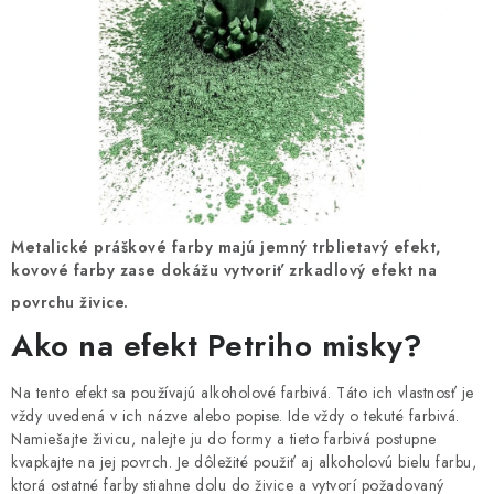
Metalické práškové farby majú jemný trblietavý efekt,
kovové farby zase dokážu vytvoriť zrkadlový efekt na
povrchu živice.
Ako na efekt Petriho misky?
Na tento efekt sa používajú alkoholové farbivá. Táto ich vlastnosť je
vždy uvedená v ich názve alebo popise. Ide vždy o tekuté farbivá.
Namiešajte živicu, nalejte ju do formy a tieto farbivá postupne
kvapkajte na jej povrch. Je dôležité použiť aj alkoholovú bielu farbu,
ktorá ostatné farby stiahne dolu do živice a vytvorí požadovaný